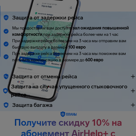
Защита от задержки рейса
Мы предоставим вам доступ в
зал ожидания повышенной
комфортности
при задержке рейса более чем на 1 час
При задержке рейса более чем на 3 часа мы отправим вам
быструю выплату в размере
100 евро
При задержке рейса более чем на 3 часа мы поможем вам
получить компенсацию в размере до
600 евро
Защита от отмены рейса
Защита на случай упущенного стыковочного
рейса
Защита багажа
ПЛАНЫ
Получите скидку 10% на
абонемент AirHelp+ с