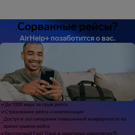
Сорванные рейсы?
AirHelp+ позаботится о вас.
600 евро компенсация
поступило на ваш счет
До 1000 евро за срыв рейса
Страхование рейса и компенсация
Доступ в зал ожидания повышенной комфортности во
время срывов рейса
Бесплатный Fast Track в некоторых аэропортах