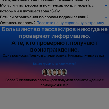
Могу ли я потребовать компенсацию для людей, с
которыми я путешествовал(-а)?
Есть ли ограничения по срокам подачи заявки?
Остались вопросы?
Посетите нашу справочную страницу
Большинство пассажиров никогда не
проверяют информацию.
А те, кто проверяют, получают
вознаграждение.
Одна комиссия. Только в случае успеха. Никаких личных затрат.
Какая сумма мне полагается?
Более 3 миллионов пассажиров получили вознаграждение с
помощью AirHelp