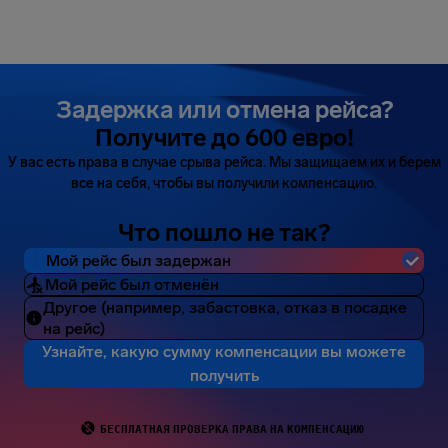
Задержка или отмена рейса?
Получите до 600 евро!
У вас есть права в случае срыва рейса. Мы защищаем их и берем
все на себя, чтобы вы получили компенсацию.
Что пошло не так?
Мой рейс был задержан
Мой рейс был отменён
Другое (например, забастовка, отказ в посадке
на рейс)
Узнайте, какую сумму компенсации вы можете
получить
БЕСПЛАТНАЯ ПРОВЕРКА ПРАВА НА КОМПЕНСАЦИЮ