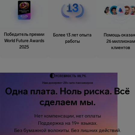
Победитель премии
Более 13 лет опыта
Помощь оказа
World Future Awards
работы
26 миллионам
2025
клиентов
УСПЕШНОСТЬ 99,7%
Нам доверяют 28+ млн пассажиров
Одна плата. Ноль риска. Всё
сделаем мы.
Нет компенсации, нет оплаты
Поддержка на 19+ языках.
Без бумажной волокиты. Без лишних действий.