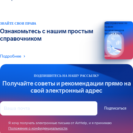
ЗНАЙТЕ СВОИ ПРАВА
Ваш справочник по
правам
Ознакомьтесь с нашим простым
авиапассажиров
ВЫПУСК 2026
справочником
Подробнее
ПОДПИШИТЕСЬ НА НАШУ РАССЫЛКУ
Получайте советы и рекомендации прямо на
свой электронный адрес
Подписаться
Я хочу получать электронные письма от AirHelp, и я принимаю
Положение о конфиденциальности
.