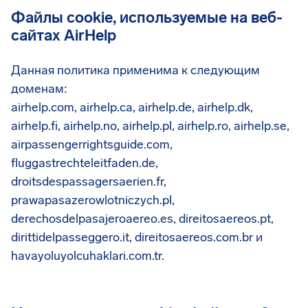
Файлы cookie, используемые на
веб-
сайтах AirHelp
Данная политика применима к следующим
доменам:
airhelp.com, airhelp.ca, airhelp.de, airhelp.dk,
airhelp.fi, airhelp.no, airhelp.pl, airhelp.ro, airhelp.se,
airpassengerrightsguide.com,
fluggastrechteleitfaden.de,
droitsdespassagersaerien.fr,
prawapasazerowlotniczych.pl,
derechosdelpasajeroaereo.es, direitosaereos.pt,
dirittidelpasseggero.it, direitosaereos.com.br и
havayoluyolcuhaklari.com.tr.