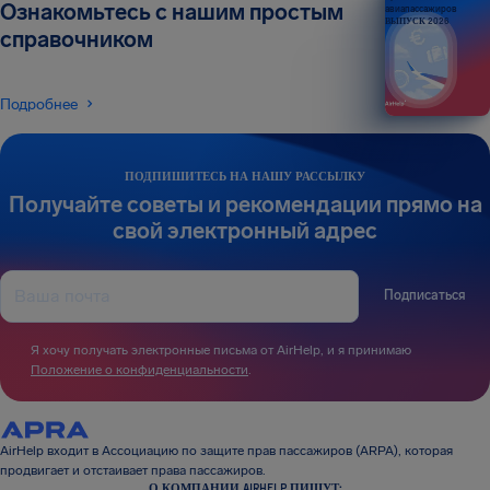
Ознакомьтесь с нашим простым
авиапассажиров
ВЫПУСК 2026
справочником
Подробнее
ПОДПИШИТЕСЬ НА НАШУ РАССЫЛКУ
Получайте советы и рекомендации прямо на
свой электронный адрес
Подписаться
Я хочу получать электронные письма от AirHelp, и я принимаю
Положение о конфиденциальности
.
AirHelp входит в Ассоциацию по защите прав пассажиров (ARPA), которая
продвигает и отстаивает права пассажиров.
О КОМПАНИИ AIRHELP ПИШУТ: