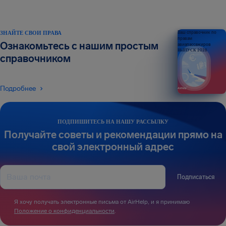
ЗНАЙТЕ СВОИ ПРАВА
Ваш справочник по
правам
Ознакомьтесь с нашим простым
авиапассажиров
ВЫПУСК 2026
справочником
Подробнее
ПОДПИШИТЕСЬ НА НАШУ РАССЫЛКУ
Получайте советы и рекомендации прямо на
свой электронный адрес
Подписаться
Я хочу получать электронные письма от AirHelp, и я принимаю
Положение о конфиденциальности
.