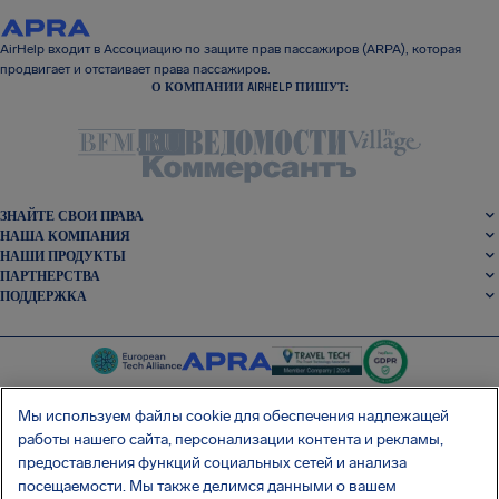
AirHelp входит в Ассоциацию по защите прав пассажиров (ARPA), которая
продвигает и отстаивает права пассажиров.
О КОМПАНИИ AIRHELP ПИШУТ:
ЗНАЙТЕ СВОИ ПРАВА
НАША КОМПАНИЯ
НАШИ ПРОДУКТЫ
ПАРТНЕРСТВА
ПОДДЕРЖКА
Мы используем файлы cookie для обеспечения надлежащей
работы нашего сайта, персонализации контента и рекламы,
SocialFacebook
SocialTwitter
SocialInstagram
SocialLinkedin
предоставления функций социальных сетей и анализа
посещаемости. Мы также делимся данными о вашем