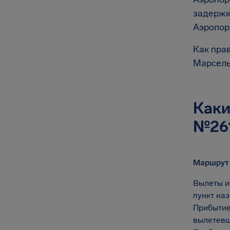
задержк
Аэропор
Как прав
Марсель 
Каки
№26
Маршрут
Вылеты и
пункт на
Прибытие
вылетевш