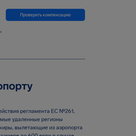
Проверить компенсацию
ы
опорту
ействия регламента EC №261,
амые удаленные регионы
сажиры, вылетающие из аэропорта
азмере до 600 евро в случае