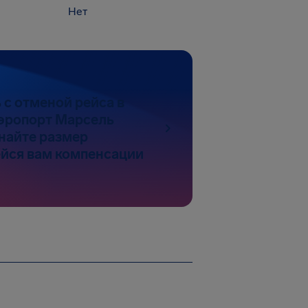
Нет
 с отменой рейса в
эропорт Марсель
найте размер
йся вам компенсации