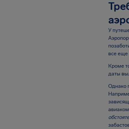
Тре
аэр
У путеше
Аэропор
позаботи
все еще
Кроме т
даты вы
Однако 
Наприме
зависящ
авиаком
обстоят
забасто