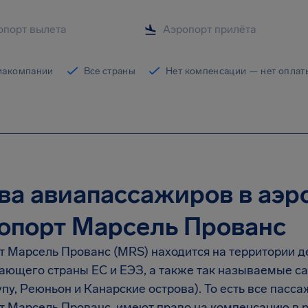
иакомпании
Все страны
Нет компенсации — нет оплат
ва авиапассажиров в аэр
опорт Марсель Прованс
т Марсель Прованс (MRS) находится на территории д
ающего страны ЕС и ЕЭЗ, а также так называемые с
пу, Реюньон и Канарские острова). То есть все пас
т Марсель Прованс, имеют право на компенсацию в р