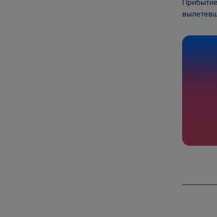
Прибытие
вылетевш