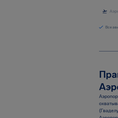
Все ав
Пра
Аэр
Аэропор
охватыв
(Гваделу
Аэропор