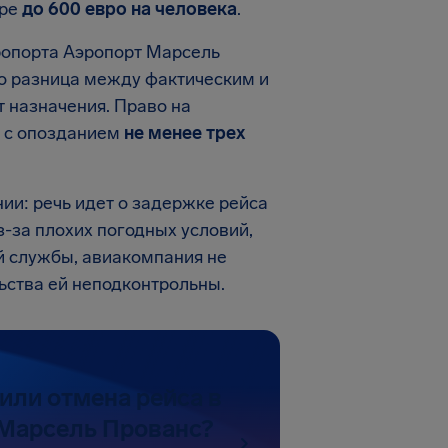
ере
до
600 евро
на человека
.
ропорта Аэропорт Марсель
ко разница между фактическим и
 назначения. Право на
я с опозданием
не менее трех
и: речь идет о задержке рейса
з-за плохих погодных условий,
й службы, авиакомпания не
ьства ей неподконтрольны.
или отмена рейса в
Марсель Прованс?