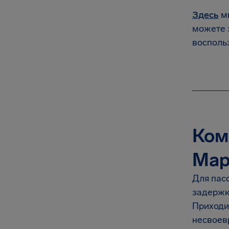
Здесь
мы
можете 
восполь
Ком
Мар
Для пас
задержк
Приходи
несвоевр