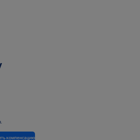
у
.
ить компенсацию