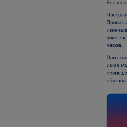
Евросою
Пассажи
Прованс
изначал
компенс
часов
.
При это
из-за
ис
происше
обязана