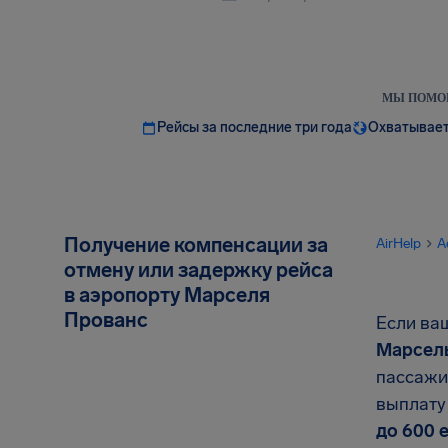
МЫ ПОМОГ
Рейсы за последние три года
Охватывает
Получение компенсации за
AirHelp
A
отмену или задержку рейса
в аэропорту Марселя
Прованс
Если ва
Марсел
пассажи
выплату
до
600 