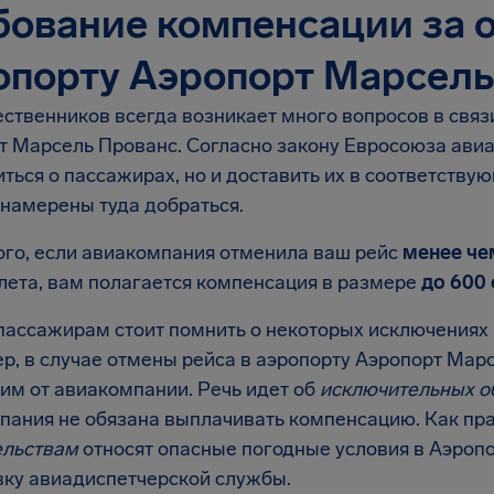
бование компенсации за о
опорту Аэропорт Марсель
ственников всегда возникает много вопросов в связ
т Марсель Прованс. Согласно закону Евросоюза авиа
ться о пассажирах, но и доставить их в соответству
 намерены туда добраться.
ого, если авиакомпания отменила ваш рейс
менее че
лета, вам полагается компенсация в размере
до 600
пассажирам стоит помнить о некоторых исключениях 
р, в случае отмены рейса в аэропорту Аэропорт Марс
им от авиакомпании. Речь идет об
исключительных о
пания не обязана выплачивать компенсацию. Как пра
ельствам
относят опасные погодные условия в Аэроп
вку авиадиспетчерской службы.