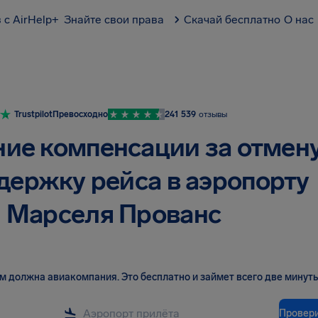
 с AirHelp+
Знайте свои права
Скачай бесплатно
О нас
Trustpilot
Превосходно
241 539
отзывы
ие компенсации за отмен
держку рейса в аэропорту
Марселя Прованс
вам должна авиакомпания
.
Это бесплатно и займет всего две минуты
Провер