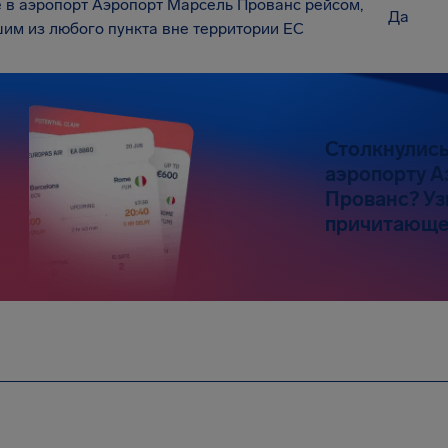
 в аэропорт Аэропорт Марсель Прованс рейсом,
Да
им из любого пункта вне территории ЕС
Столкнулись
аэропорту А
Прованс? Уз
причитающе