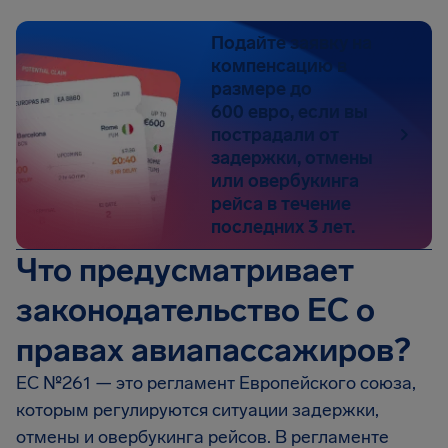
Подайте заявку на
компенсацию в
размере до
600 евро, если вы
пострадали от
задержки, отмены
или овербукинга
рейса в течение
последних 3 лет.
Что предусматривает
законодательство ЕС о
правах авиапассажиров?
EC №261 — это регламент Европейского союза,
которым регулируются ситуации задержки,
отмены и овербукинга рейсов. В регламенте