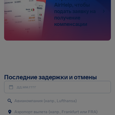
AirHelp, чтобы
подать заявку на
получение
компенсации
Последние задержки и отмены
дд.мм.гггг