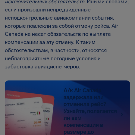
исключительных обстоятельств
. Иными словами,
если произошли непредвиденные
неподконтрольные авиакомпании события,
которые повлекли за собой отмену рейса, Air
Canada не несет обязательств по выплате
компенсации за эту отмену. К таким
обстоятельствам, в частности, относятся
неблагоприятные погодные условия и
забастовка авиадиспетчеров.
А/к Air Canada
задержала или
отменила рейс?
Узнайте, полагается
ли вам
компенсация в
размере до