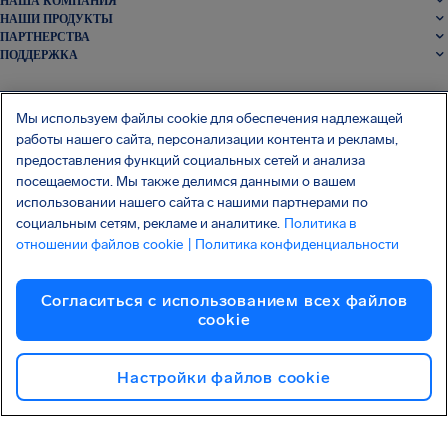
НАША КОМПАНИЯ
НАШИ ПРОДУКТЫ
ПАРТНЕРСТВА
ПОДДЕРЖКА
Мы используем файлы cookie для обеспечения надлежащей
работы нашего сайта, персонализации контента и рекламы,
предоставления функций социальных сетей и анализа
посещаемости. Мы также делимся данными о вашем
SocialFacebook
SocialTwitter
SocialInstagram
SocialLinkedin
использовании нашего сайта с нашими партнерами по
социальным сетям, рекламе и аналитике.
Политика в
отношении файлов cookie
| Политика конфиденциальности
СКАЧАЙТЕ НАШЕ БЕСПЛАТНОЕ ПРИЛОЖЕНИЕ
Согласиться с использованием всех файлов
cookie
Правила и условия
Политика конфиденциальности
Файлы Cookie
Imprint
Настройки файлов cookie
Атака на цепочку поставок Shai-Hulud
Отказ от договора
Pусский
Copyright © 2026 AirHelp