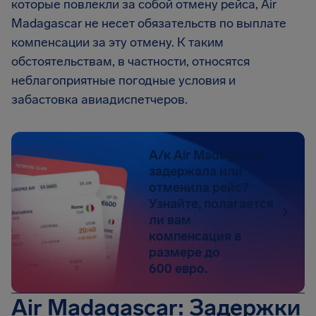
которые повлекли за собой отмену рейса, Air
Madagascar не несет обязательств по выплате
компенсации за эту отмену. К таким
обстоятельствам, в частности, относятся
неблагоприятные погодные условия и
забастовка авиадиспетчеров.
А/к Air Madagascar
задержала или
отменила рейс?
Узнайте, полагается
ли вам
компенсация в
размере до
600 евро.
Air Madagascar: Задержки