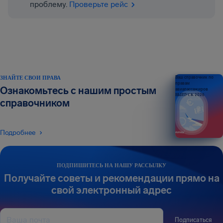
проблему.
Проверьте рейс
ЗНАЙТЕ СВОИ ПРАВА
Ваш справочник по
правам
Ознакомьтесь с нашим простым
авиапассажиров
ВЫПУСК 2026
справочником
Подробнее
ПОДПИШИТЕСЬ НА НАШУ РАССЫЛКУ
Получайте советы и рекомендации прямо на
свой электронный адрес
Подписаться