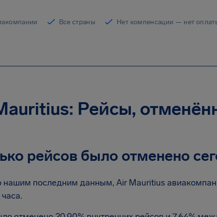
иакомпании
Все страны
Нет компенсации — нет оплат
 Mauritius: Рейсы, отменё
ько рейсов было отменено сег
 нашим последним данным, Air Mauritius авиакомпан
 часа.
ло отменено 20.90% внутренних рейсов и 7.64% меж