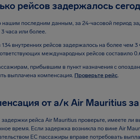
ько рейсов задержалось сего
 нашим последним данным, за 24-часовой период зад
 3 часа или более.
 134 внутренних рейсов задержалось на более чем 3 
ответствующих международных рейсов составило 0.
ссажирам, прибывшим в пункт назначения с опоздани
ть выплачена компенсация.
Проверьте рейс
.
енсация от а/к Air Mauritius з
 задержки рейса Air Mauritius проверьте, имеете ли 
ное время. Если задержка возникла по вине Air Maurit
ательством ЕС пассажиры вправе потребовать выпл