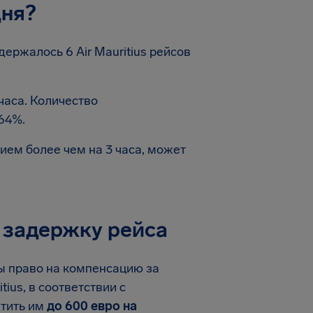
дня?
ержалось 6 Air Mauritius рейсов
часа. Количество
64%.
ем более чем на 3 часа, может
а задержку рейса
вы право на компенсацию за
ius, в соответствии с
атить им
до 600 евро на