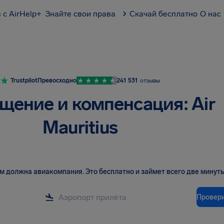
 с AirHelp+
Знайте свои права
Скачай бесплатно
О нас
Trustpilot
Превосходно
241 531
отзывы
щение и компенсация: Air
Mauritius
вам должна авиакомпания
.
Это бесплатно и займет всего две минуты
Провер