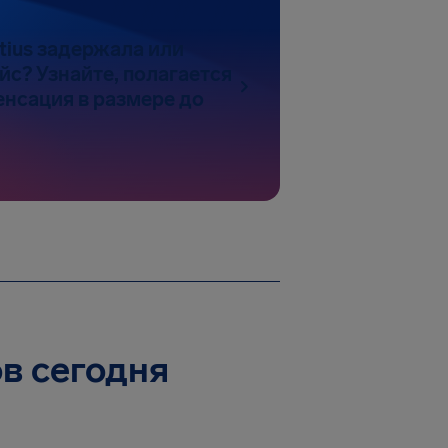
itius задержала или
йс? Узнайте, полагается
енсация в размере до
ов сегодня