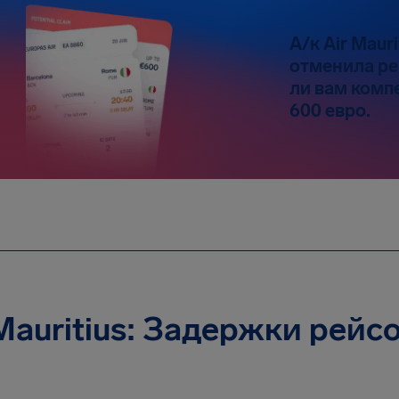
А/к Air Maur
отменила ре
ли вам комп
600 евро.
 Mauritius: Задержки рейс