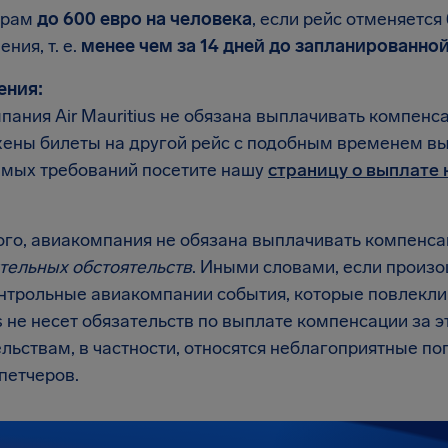
ирам
до 600 евро на человека
, если рейс отменяется
ния, т. е.
менее чем за 14 дней до запланированно
ения:
пания Air Mauritius не обязана выплачивать компенс
ены билеты на другой рейс с подобным временем выл
мых требований посетите нашу
страницу о выплате
ого, авиакомпания не обязана выплачивать компенса
тельных обстоятельств
. Иными словами, если произ
нтрольные авиакомпании события, которые повлекли з
s не несет обязательств по выплате компенсации за э
льствам, в частности, относятся неблагоприятные по
петчеров.