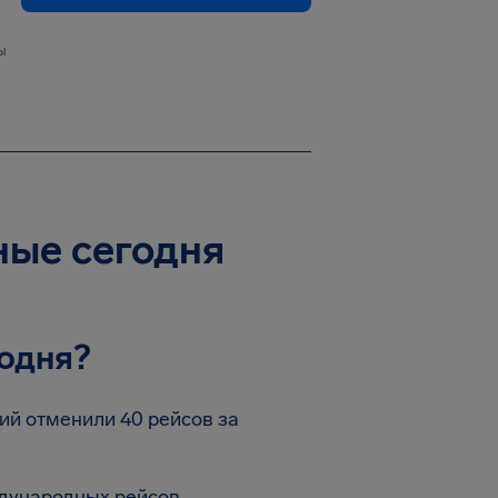
ы
нные сегодня
одня?
ий отменили 40 рейсов за
дународных рейсов.