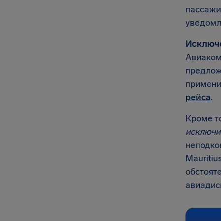
пассаж
уведомле
Исключ
Авиаком
предлож
примени
рейса
.
Кроме т
исключи
неподко
Mauritiu
обстояте
авиадис