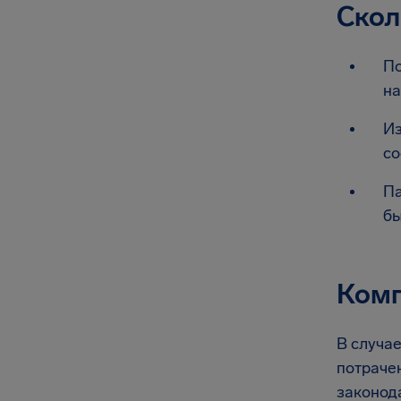
Скол
По
на
Из
со
Па
бы
Комп
В случае
потрачен
законод