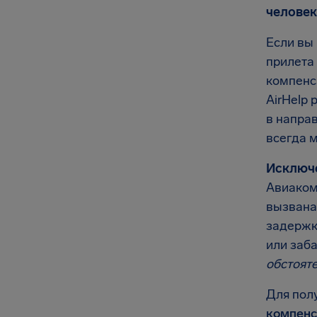
человек
Если вы 
прилета 
компенс
AirHelp 
в напра
всегда 
Исключ
Авиаком
вызвана
задержк
или заб
обстоят
Для пол
компенс