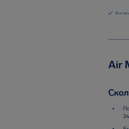
Все ав
Air
Скол
По
24
Бы