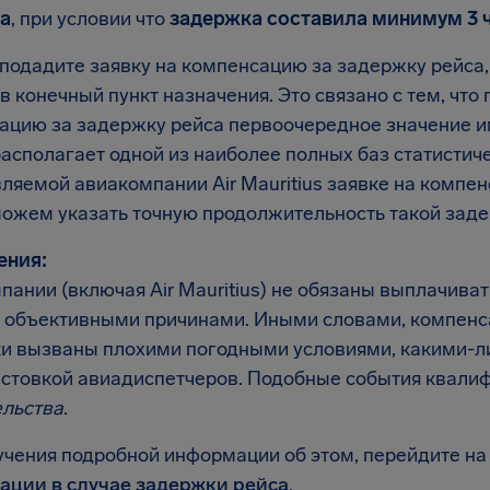
а
, при условии что
задержка составила минимум 3 
подадите заявку на компенсацию за задержку рейса, а
в конечный пункт назначения. Это связано с тем, что
ацию за задержку рейса первоочередное значение им
располагает одной из наиболее полных баз статистич
вляемой авиакомпании Air Mauritius заявке на компе
можем указать точную продолжительность такой заде
ения:
пании (включая Air Mauritius) не обязаны выплачива
 объективными причинами. Иными словами, компенса
и вызваны плохими погодными условиями, какими-л
астовкой авиадиспетчеров. Подобные события квали
ельства
.
учения подробной информации об этом, перейдите на
ации в случае задержки рейса
.