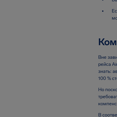
Ес
мо
Ком
Вне зави
рейса Ai
знать: а
100 % ст
Но поско
требоват
компенс
В соотве