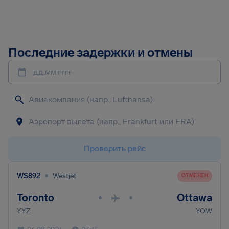
Последние задержки и отмены
дд.мм.гггг
Проверить рейс
•
WS892
Westjet
ОТМЕНЕН
Toronto
Ottawa
•
•
YYZ
YOW