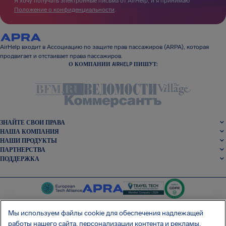
Я хочу получать электронные письма от AirHelp, и я принимаю
Положение о конфиденциальности
.
AirHelp входит в Ассоциацию по защите прав пассажиров (ARPA), которая
продвигает и отстаивает права пассажиров.
О КОМПАНИИ AIRHELP ПИШУТ:
ЗНАЙТЕ СВОИ ПРАВА
НАША КОМПАНИЯ
НАШИ ПРОДУКТЫ
ПАРТНЕРСТВА
ПОДДЕРЖКА
Мы используем файлы cookie для обеспечения надлежащей
работы нашего сайта, персонализации контента и рекламы,