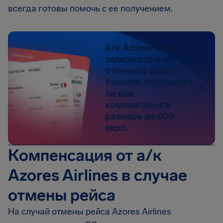
всегда готовы помочь с ее получением.
А/к Azores Airlines
задержала или
отменила рейс?
Узнайте, полагается
ли вам
компенсация в
размере до 600
евро.
Компенсация от а/к
Azores Airlines в случае
отмены рейса
На случай отмены рейса Azores Airlines