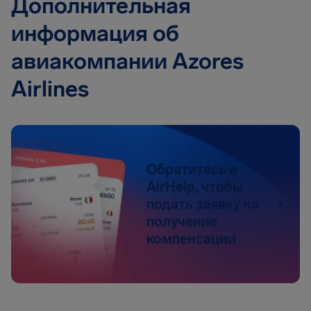
Дополнительная
информация об
авиакомпании Azores
Airlines
Обратитесь в
AirHelp, чтобы
подать заявку на
получение
компенсации