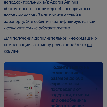
неподконтрольных а/к Azores Airlines
обстоятельств, например неблагоприятных
погодных условий или происшествий в
аэропорту. Эти события квалифицируются как
исключительные обстоятельства
.
Для получения дополнительной информации о
компенсации за отмену рейса перейдите
по
ссылке
.
Подайте заявку на
компенсацию в
размере до 600
евро, если вы
пострадали от
задержки, отмены
или овербукинга
рейса в течение