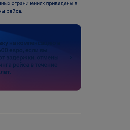
нных ограничениях приведены в
ны рейса
.
вку на компенсацию в
00 евро, если вы
от задержки, отмены
инга рейса в течение
лет.