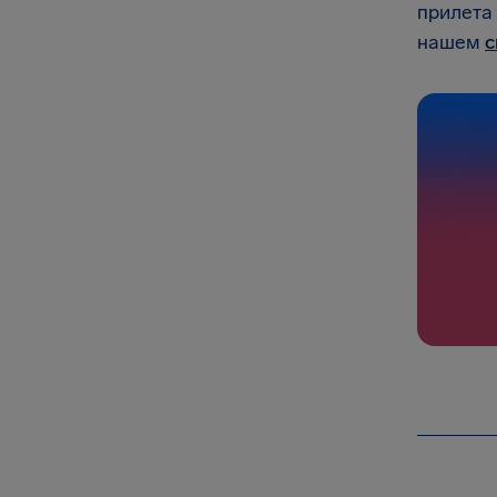
прилета
нашем
с