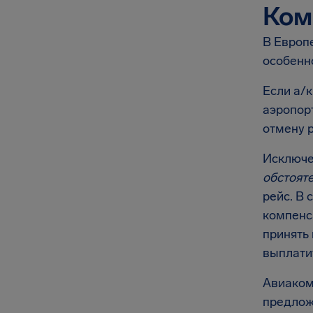
Ком
В Европ
особенн
Если а/к
аэропорт
отмену 
Исключе
обстоят
рейс. В
компенс
принять
выплати
Авиакомп
предлож