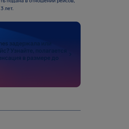
ть подана в отношении рейсов,
3 лет.
lines задержала или
йс? Узнайте, полагается
енсация в размере до