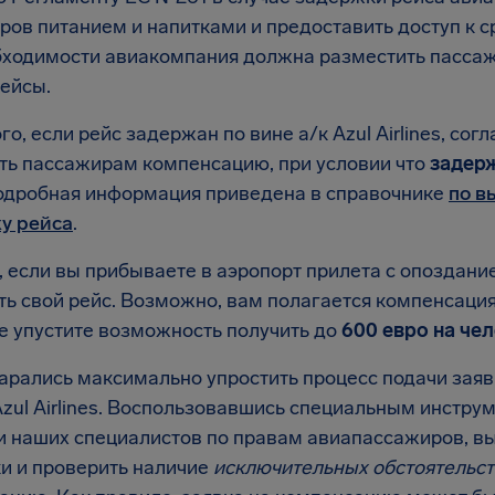
ров питанием и напитками и предоставить доступ к с
бходимости авиакомпания должна разместить пассаж
рейсы.
го, если рейс задержан по вине а/к Azul Airlines, сог
ть пассажирам компенсацию, при условии что
задер
одробная информация приведена в справочнике
по в
у рейса
.
 если вы прибываете в аэропорт прилета с опоздание
ь свой рейс. Возможно, вам полагается компенсация о
Не упустите возможность получить до
600 евро на че
арались максимально упростить процесс подачи зая
Azul Airlines. Воспользовавшись специальным инстру
и наших специалистов по правам авиапассажиров, в
и и проверить наличие
исключительных обстоятельст