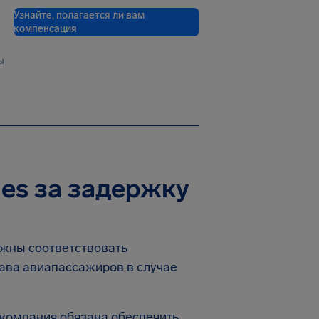
Узнайте, полагается ли вам
компенсация
ы
nes за задержку
олжны соответствовать
ава авиапассажиров в случае
акомпания обязана обеспечить