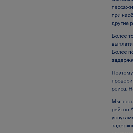
пассажи
при нео
другие 
Более то
выплати
Более п
задержк
Поэтому,
проверит
рейса. 
Мы пост
рейсов 
услугам
задержк