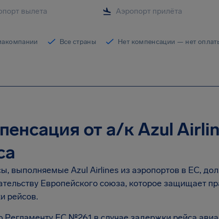
иакомпании
Все страны
Нет компенсации — нет оплат
енсация от а/к Azul Airli
са
ы, выполняемые Azul Airlines из аэропортов в ЕС, д
ательству Европейского союза, которое защищает пр
и рейсов.
о Регламенту ЕС №261 в случае задержки рейса ави