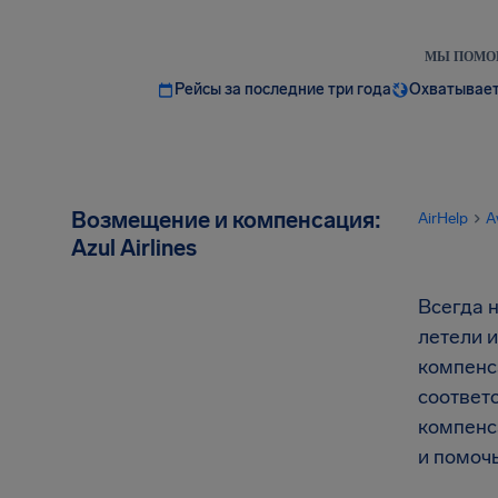
МЫ ПОМОГ
Рейсы за последние три года
Охватывает
Возмещение и компенсация:
AirHelp
A
Azul Airlines
Всегда 
летели и
компенса
соответс
компенс
и помочь