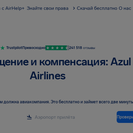
 с AirHelp+
Знайте свои права
Скачай бесплатно
О нас
Trustpilot
Превосходно
241 518
отзывы
ение и компенсация: Azul
Airlines
вам должна авиакомпания
.
Это бесплатно и займет всего две минуты
Провер