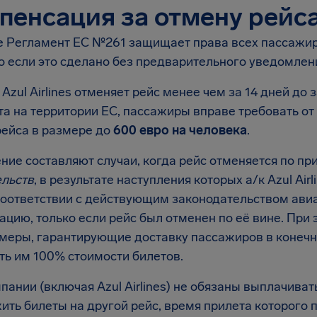
пенсация за отмену рейса 
е Регламент EC №261 защищает права всех пассажир
о если это сделано без предварительного уведомлен
 Azul Airlines отменяет рейс менее чем за 14 дней д
а на территории ЕС, пассажиры вправе требовать от 
рейса в размере до
600 евро на человека
.
ние составляют случаи, когда рейс отменяется по пр
ельств
, в результате наступления которых а/к Azul Ai
 соответствии с действующим законодательством ави
ацию, только если рейс был отменен по её вине. При
 меры, гарантирующие доставку пассажиров в конечн
ть им 100% стоимости билетов.
ании (включая Azul Airlines) не обязаны выплачиват
ить билеты на другой рейс, время прилета которого 