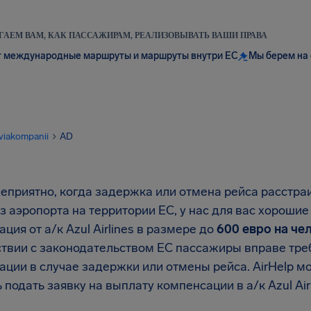
АЕМ ВАМ, КАК ПАССАЖИРАМ, РЕАЛИЗОВЫВАТЬ ВАШИ ПРАВА
 международные маршруты и маршруты внутри ЕС
Мы берем на 
viakompanii
AD
неприятно, когда задержка или отмена рейса расстра
з аэропорта на территории ЕС, у нас для вас хороши
ция от а/к Azul Airlines в размере до
600 евро на че
твии с законодательством ЕС пассажиры вправе требо
ации в случае задержки или отмены рейса. AirHelp м
 подать заявку на выплату компенсации в а/к Azul Airl