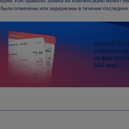
ацию. Как правило, заявка на компенсацию может бы
 были отменены или задержаны в течение последних 
А/к Azul Air
отменила ре
ли вам комп
600 евро.