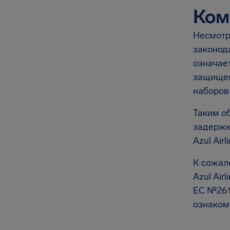
Ком
Несмотря
законод
означает
защищен
наборов
Таким об
задержку
Azul Airl
К сожале
Azul Ai
ЕС №261,
ознаком