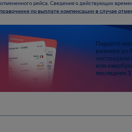
 отмененного рейса. Сведения о действующих време
правочнике по выплате компенсации в случае отме
Подайте зая
размере до 6
пострадали 
или овербук
последних 3 