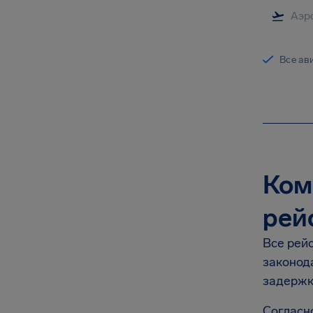
Все ав
Комп
рей
Все рейс
законод
задержк
Согласн