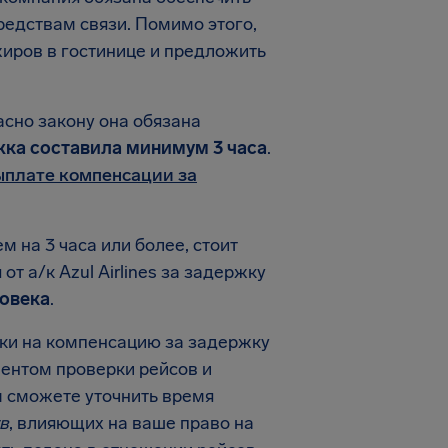
редствам связи. Помимо этого,
иров в гостинице и предложить
ласно закону она обязана
жка составила минимум 3 часа
.
ыплате компенсации за
м на 3 часа или более, стоит
т а/к Azul Airlines за задержку
ловека
.
вки на компенсацию за задержку
ментом проверки рейсов и
ы сможете уточнить время
в
, влияющих на ваше право на