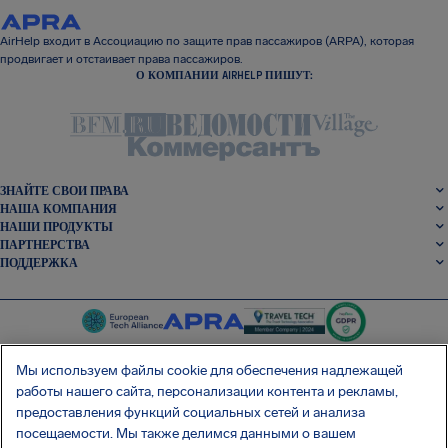
AirHelp входит в Ассоциацию по защите прав пассажиров (ARPA), которая
продвигает и отстаивает права пассажиров.
О КОМПАНИИ AIRHELP ПИШУТ:
ЗНАЙТЕ СВОИ ПРАВА
НАША КОМПАНИЯ
НАШИ ПРОДУКТЫ
ПАРТНЕРСТВА
ПОДДЕРЖКА
Мы используем файлы cookie для обеспечения надлежащей
работы нашего сайта, персонализации контента и рекламы,
SocialFacebook
SocialTwitter
SocialInstagram
SocialLinkedin
предоставления функций социальных сетей и анализа
посещаемости. Мы также делимся данными о вашем