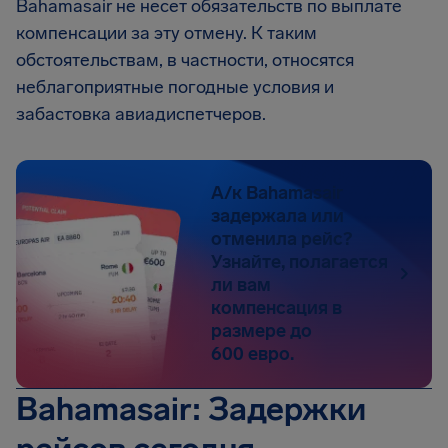
Bahamasair не несет обязательств по выплате
компенсации за эту отмену. К таким
обстоятельствам, в частности, относятся
неблагоприятные погодные условия и
забастовка авиадиспетчеров.
А/к Bahamasair
задержала или
отменила рейс?
Узнайте, полагается
ли вам
компенсация в
размере до
600 евро.
Bahamasair: Задержки