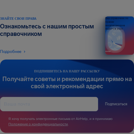
ЗНАЙТЕ СВОИ ПРАВА
Ваш справочник по
правам
Ознакомьтесь с нашим простым
авиапассажиров
ВЫПУСК 2026
справочником
Подробнее
ПОДПИШИТЕСЬ НА НАШУ РАССЫЛКУ
Получайте советы и рекомендации прямо на
свой электронный адрес
Подписаться
Я хочу получать электронные письма от AirHelp, и я принимаю
Положение о конфиденциальности
.