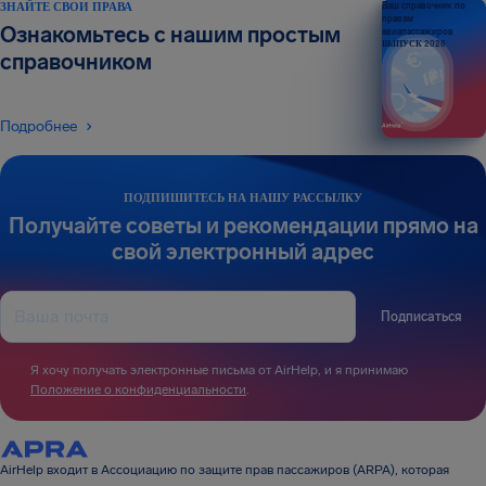
ЗНАЙТЕ СВОИ ПРАВА
Ваш справочник по
правам
Ознакомьтесь с нашим простым
авиапассажиров
ВЫПУСК 2026
справочником
Подробнее
ПОДПИШИТЕСЬ НА НАШУ РАССЫЛКУ
Получайте советы и рекомендации прямо на
свой электронный адрес
Подписаться
Я хочу получать электронные письма от AirHelp, и я принимаю
Положение о конфиденциальности
.
AirHelp входит в Ассоциацию по защите прав пассажиров (ARPA), которая