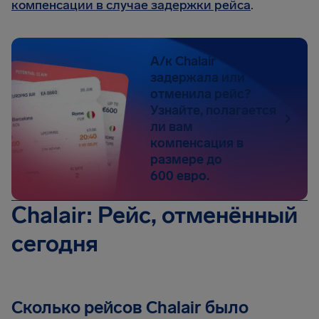
компенсации в случае задержки рейса
.
А/к Chalair
задержала или
отменила рейс?
Узнайте, полагается
ли вам
компенсация в
размере до
600 евро.
Chalair: Рейс, отменённый
сегодня
Сколько рейсов Chalair было