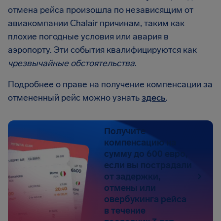
отмена рейса произошла по независящим от
авиакомпании Chalair причинам, таким как
плохие погодные условия или авария в
аэропорту. Эти события квалифицируются как
чрезвычайные обстоятельства
.
Подробнее о праве на получение компенсации за
отмененный рейс можно узнать
здесь
.
Получите
компенсацию на
сумму до 600 евро,
если вы пострадали
от задержки,
отмены или
овербукинга рейса
в течение