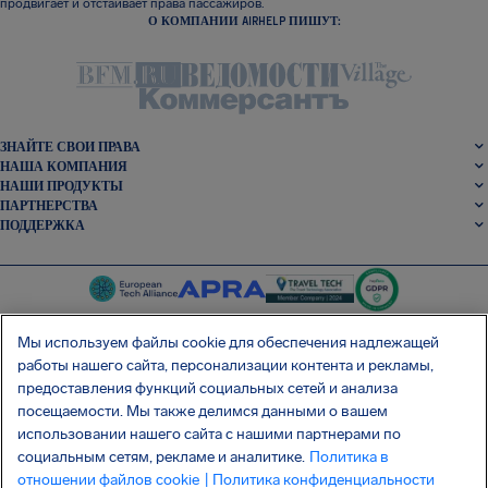
продвигает и отстаивает права пассажиров.
О КОМПАНИИ AIRHELP ПИШУТ:
ЗНАЙТЕ СВОИ ПРАВА
НАША КОМПАНИЯ
НАШИ ПРОДУКТЫ
ПАРТНЕРСТВА
ПОДДЕРЖКА
Мы используем файлы cookie для обеспечения надлежащей
работы нашего сайта, персонализации контента и рекламы,
SocialFacebook
SocialTwitter
SocialInstagram
SocialLinkedin
предоставления функций социальных сетей и анализа
посещаемости. Мы также делимся данными о вашем
использовании нашего сайта с нашими партнерами по
СКАЧАЙТЕ НАШЕ БЕСПЛАТНОЕ ПРИЛОЖЕНИЕ
социальным сетям, рекламе и аналитике.
Политика в
отношении файлов cookie
| Политика конфиденциальности