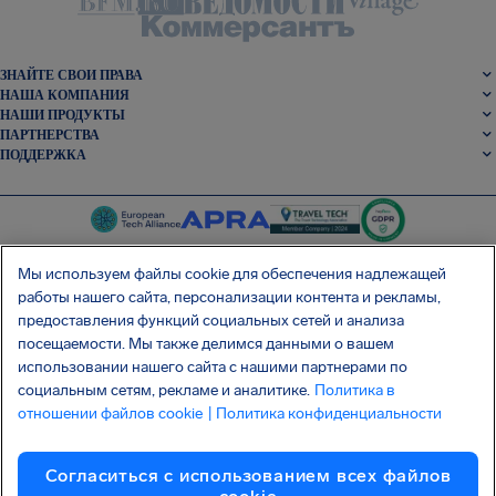
ЗНАЙТЕ СВОИ ПРАВА
НАША КОМПАНИЯ
НАШИ ПРОДУКТЫ
ПАРТНЕРСТВА
ПОДДЕРЖКА
Мы используем файлы cookie для обеспечения надлежащей
работы нашего сайта, персонализации контента и рекламы,
SocialFacebook
SocialTwitter
SocialInstagram
SocialLinkedin
предоставления функций социальных сетей и анализа
посещаемости. Мы также делимся данными о вашем
использовании нашего сайта с нашими партнерами по
СКАЧАЙТЕ НАШЕ БЕСПЛАТНОЕ ПРИЛОЖЕНИЕ
социальным сетям, рекламе и аналитике.
Политика в
отношении файлов cookie
| Политика конфиденциальности
Согласиться с использованием всех файлов
Правила и условия
Политика конфиденциальности
Файлы Cookie
Imprint