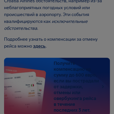
Croatia Airlines обстоятельств, например из-за
неблагоприятных погодных условий или
происшествий в аэропорту. Эти события
квалифицируются как
исключительные
обстоятельства
.
Подробнее узнать о компенсации за отмену
рейса можно
здесь
.
Получите
компенсацию на
сумму до 600 евро,
если вы пострадали
от задержки,
отмены или
овербукинга рейса
в течение
последних 3 лет.