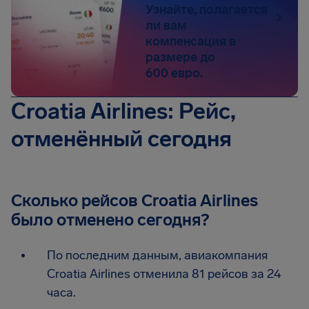
Узнайте, полагается
ли вам
компенсация в
размере до
600 евро.
Croatia Airlines: Рейс,
отменённый сегодня
Сколько рейсов Croatia Airlines
было отменено сегодня?
По последним данным, авиакомпания
Croatia Airlines отменила 81 рейсов за 24
часа.