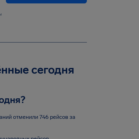
ы
нённые сегодня
одня?
аний отменили 746 рейсов за
дународных рейсов.