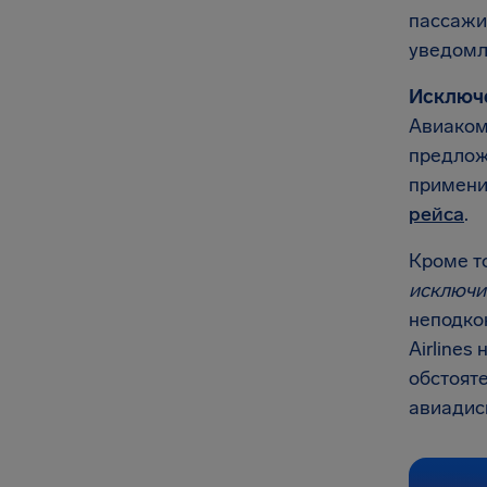
пассаж
уведомле
Исключ
Авиаком
предлож
примени
рейса
.
Кроме т
исключи
неподко
Airlines
обстояте
авиадис