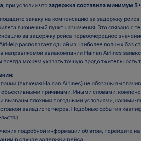
а
, при условии что
задержка составила минимум 3 
подадите заявку на компенсацию за задержку рейса, а
илета в конечный пункт назначения. Это связано с те
енсацию за задержку рейса первоочередное значение
AirHelp располагает одной из наиболее полных баз с
 в направляемой авиакомпании Hainan Airlines заявк
ы всегда можем указать точную продолжительность т
ения:
пании (включая Hainan Airlines) не обязаны выплачи
 объективными причинами. Иными словами, компенса
и вызваны плохими погодными условиями, какими-л
астовкой авиадиспетчеров. Подобные события квали
ельства
.
учения подробной информации об этом, перейдите на
ации в случае задержки рейса
.