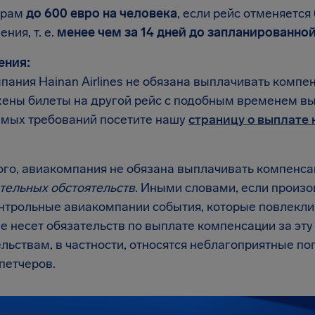
ирам
до 600 евро на человека
, если рейс отменяется
ния, т. е.
менее чем за 14 дней до запланированно
ения:
пания Hainan Airlines не обязана выплачивать компе
ены билеты на другой рейс с подобным временем выл
мых требований посетите нашу
страницу о выплате
ого, авиакомпания не обязана выплачивать компенса
тельных обстоятельств
. Иными словами, если произ
нтрольные авиакомпании события, которые повлекли 
 не несет обязательств по выплате компенсации за эту
льствам, в частности, относятся неблагоприятные по
петчеров.