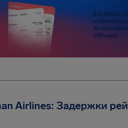
А/к Hainan A
отменила ре
ли вам комп
600 евро.
nan Airlines: Задержки ре