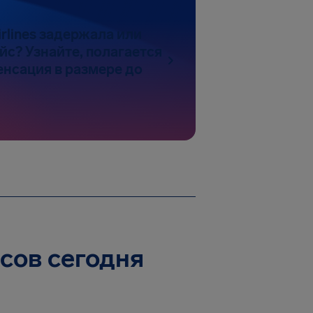
irlines задержала или
йс? Узнайте, полагается
енсация в размере до
йсов сегодня