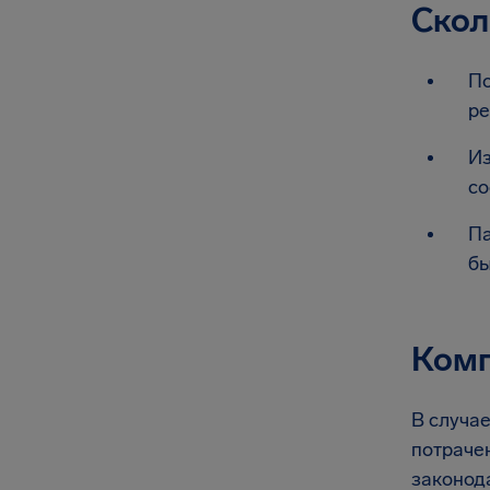
Скол
По
ре
Из
со
Па
бы
Комп
В случае
потрачен
законод