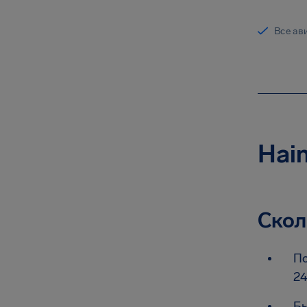
Все ав
Hai
Скол
По
24
Бы