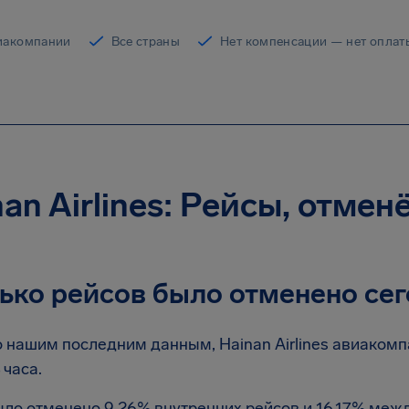
иакомпании
Все страны
Нет компенсации — нет оплат
nan Airlines: Рейсы, отме
ько рейсов было отменено сег
 нашим последним данным, Hainan Airlines авиакомп
 часа.
ло отменено 9.26% внутренних рейсов и 16.17% меж