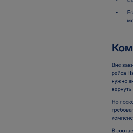
Ес
мо
Ком
Вне зави
рейса Ha
нужно з
вернуть 
Но поско
требоват
компенс
В соотве