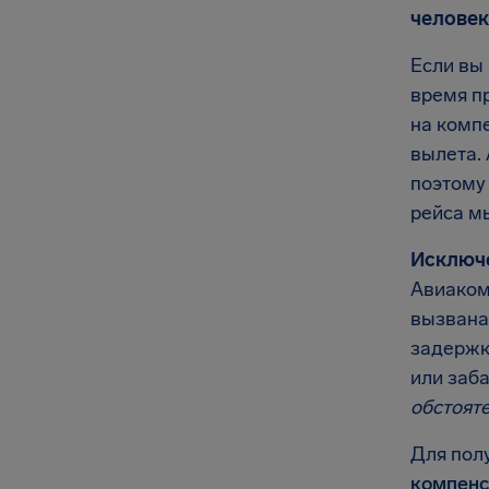
человек
Если вы 
время пр
на комп
вылета. 
поэтому
рейса м
Исключ
Авиаком
вызвана
задержк
или заб
обстоят
Для пол
компенс