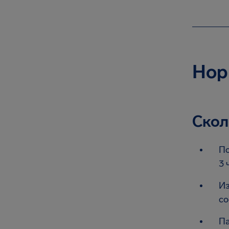
Hop
Скол
По
3 
Из
со
Па