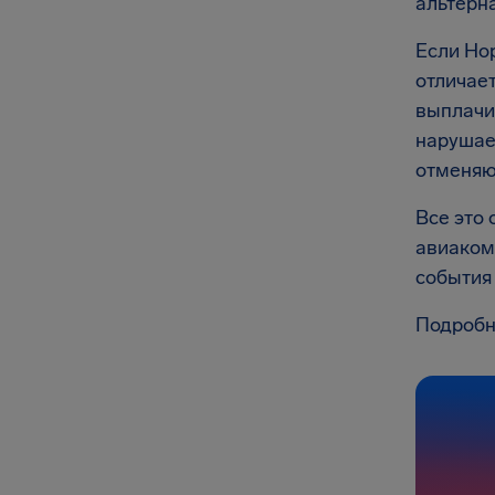
альтерна
Если Ho
отличае
выплачи
нарушае
отменяю
Все это 
авиакомп
события
Подробн