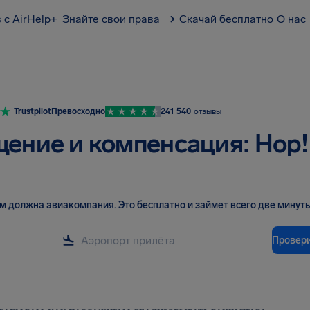
 с AirHelp+
Знайте свои права
Скачай бесплатно
О нас
Trustpilot
Превосходно
241 540
отзывы
ение и компенсация: Hop!
вам должна авиакомпания
.
Это бесплатно и займет всего две минуты
Провер