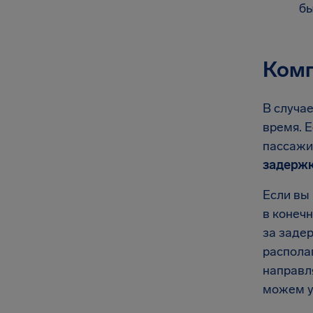
бы
Комп
В случа
время. Е
пассажи
задержк
Если вы
в конечн
за задер
располаг
направл
можем у