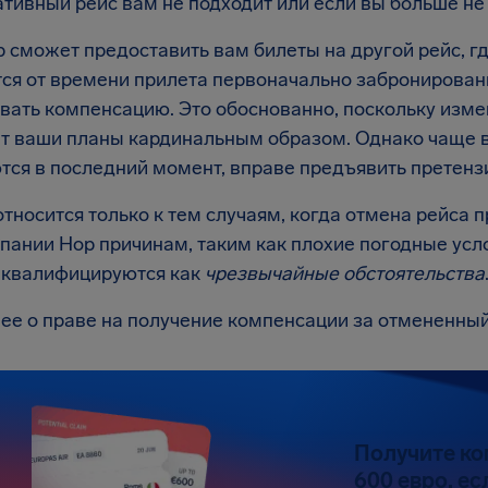
тивный рейс вам не подходит или если вы больше не 
p сможет предоставить вам билеты на другой рейс, г
тся от времени прилета первоначально забронированн
вать компенсацию. Это обоснованно, поскольку изме
т ваши планы кардинальным образом. Однако чаще в
тся в последний момент, вправе предъявить претенз
относится только к тем случаям, когда отмена рейса
ании Hop причинам, таким как плохие погодные усло
 квалифицируются как
чрезвычайные обстоятельства
ее о праве на получение компенсации за отмененны
Получите ко
600 евро, ес