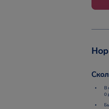
Hop
Скол
В 
0 
Бы