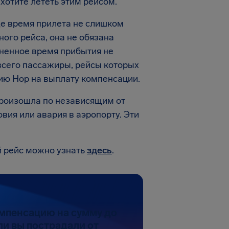
хотите лететь этим рейсом.
де время прилета не слишком
ого рейса, она не обязана
ненное время прибытия не
сего пассажиры, рейсы которых
ию Hop на выплату компенсации.
 произошла по независящим от
вия или авария в аэропорту. Эти
.
й рейс можно узнать
здесь
.
мпенсацию на сумму до
ли вы пострадали от