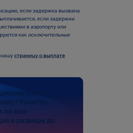
нсацию, если задержка вызвана
ыплачивается, если задержки
ествиями в аэропорту или
руются как
исключительные
а нашу
страницу о выплате
адержала или
рейс? Узнайте,
я ли вам
ия в размере до