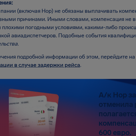
ения:
пании (включая Hop) не обязаны выплачивать компе
вными причинами. Иными словами, компенсация не в
 плохими погодными условиями, какими-либо происш
вкой авиадиспетчеров. Подобные события квалифици
ельства
.
учения подробной информации об этом, перейдите н
ации в случае задержки рейса
.
А/к Hop з
отменила 
полагаетс
компенсац
600 евро.