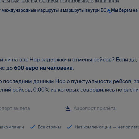
АЕМ ВАМ, КАК ПАССАЖИРАМ, РЕАЛИЗОВЫВАТЬ ВАШИ ПРАВА
 международные маршруты и маршруты внутри ЕС
Мы берем на 
и ли на вас Hop задержки и отмены рейсов? Если да,
ие до
600 евро
на человека
.
о последним данным Hop о пунктуальности рейсов, за
ений рейсов, 0.00% из которых совершились по расп
иакомпании
Все страны
Нет компенсации — нет оплат