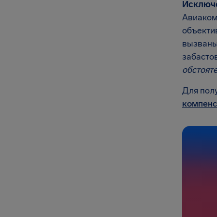
Исключ
Авиаком
объекти
вызваны
забасто
обстоят
Для пол
компенс