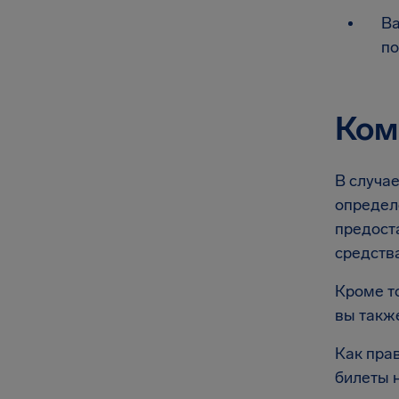
Ва
по
Ком
В случа
определ
предост
средства
Кроме т
вы такж
Как пра
билеты 