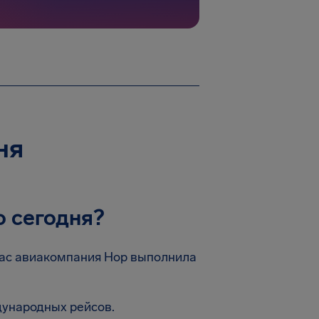
ня
 сегодня?
час авиакомпания Hop выполнила
дународных рейсов.