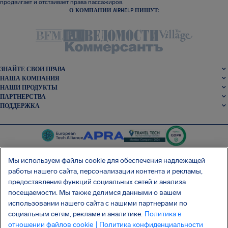
продвигает и отстаивает права пассажиров.
О КОМПАНИИ AIRHELP ПИШУТ:
ЗНАЙТЕ СВОИ ПРАВА
НАША КОМПАНИЯ
НАШИ ПРОДУКТЫ
ПАРТНЕРСТВА
ПОДДЕРЖКА
Мы используем файлы cookie для обеспечения надлежащей
работы нашего сайта, персонализации контента и рекламы,
SocialFacebook
SocialTwitter
SocialInstagram
SocialLinkedin
предоставления функций социальных сетей и анализа
посещаемости. Мы также делимся данными о вашем
использовании нашего сайта с нашими партнерами по
СКАЧАЙТЕ НАШЕ БЕСПЛАТНОЕ ПРИЛОЖЕНИЕ
социальным сетям, рекламе и аналитике.
Политика в
отношении файлов cookie
| Политика конфиденциальности