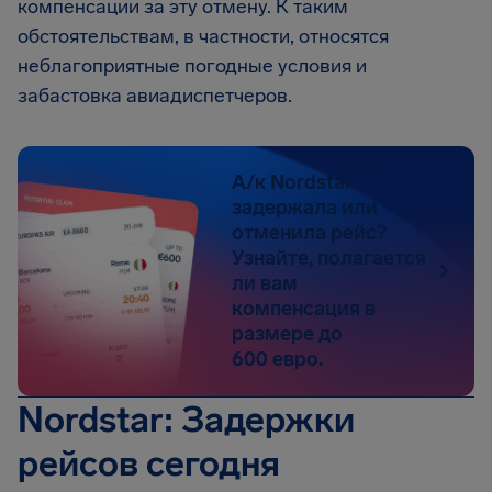
компенсации за эту отмену. К таким
обстоятельствам, в частности, относятся
неблагоприятные погодные условия и
забастовка авиадиспетчеров.
А/к Nordstar
задержала или
отменила рейс?
Узнайте, полагается
ли вам
компенсация в
размере до
600 евро.
Nordstar: Задержки
рейсов сегодня