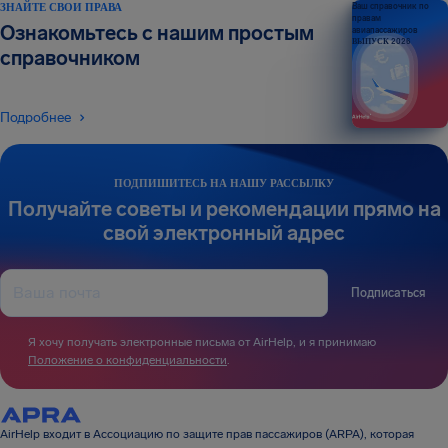
ЗНАЙТЕ СВОИ ПРАВА
Ваш справочник по
правам
Ознакомьтесь с нашим простым
авиапассажиров
ВЫПУСК 2026
справочником
Подробнее
ПОДПИШИТЕСЬ НА НАШУ РАССЫЛКУ
Получайте советы и рекомендации прямо на
свой электронный адрес
Подписаться
Я хочу получать электронные письма от AirHelp, и я принимаю
Положение о конфиденциальности
.
AirHelp входит в Ассоциацию по защите прав пассажиров (ARPA), которая