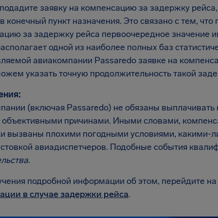
 подадите заявку на компенсацию за задержку рейса,
в конечный пункт назначения. Это связано с тем, что
ацию за задержку рейса первоочередное значение им
располагает одной из наиболее полных баз статистич
вляемой авиакомпании Passaredo заявке на компенс
можем указать точную продолжительность такой заде
ения:
пании (включая Passaredo) не обязаны выплачивать
 объективными причинами. Иными словами, компенса
и вызваны плохими погодными условиями, какими-л
астовкой авиадиспетчеров. Подобные события квали
ельства
.
учения подробной информации об этом, перейдите на
ации в случае задержки рейса
.