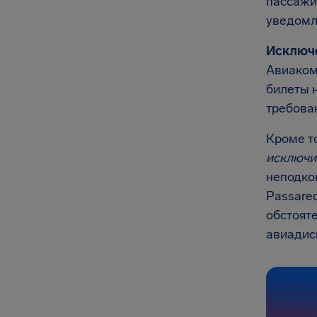
пассаж
уведомле
Исключ
Авиаком
билеты 
требова
Кроме т
исключи
неподко
Passared
обстояте
авиадис