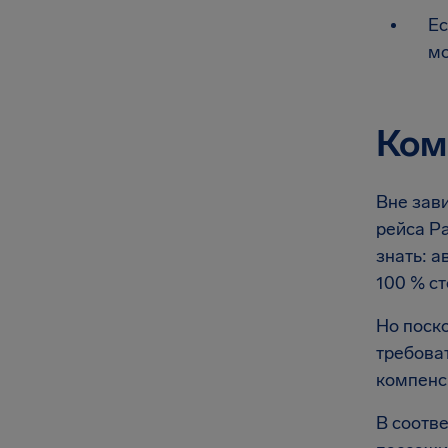
Ес
мо
Ком
Вне зави
рейса Pa
знать: 
100 % ст
Но поско
требоват
компенс
В соотв