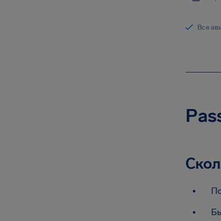
Все ав
Pas
Скол
По
Бы