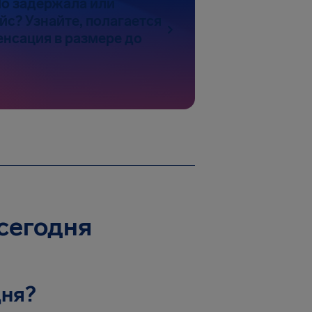
do задержала или
йс? Узнайте, полагается
енсация в размере до
сегодня
дня?