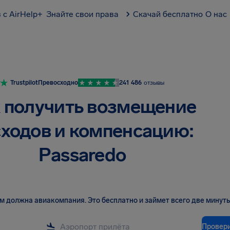
 с AirHelp+
Знайте свои права
Скачай бесплатно
О нас
Trustpilot
Превосходно
241 486
отзывы
 получить возмещение
ходов и компенсацию:
Passaredo
вам должна авиакомпания
.
Это бесплатно и займет всего две минуты
Провер