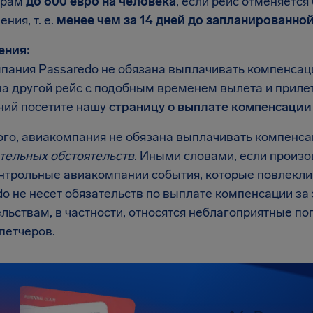
ирам
до 600 евро на человека
, если рейс отменяется
ния, т. е.
менее чем за 14 дней до запланированно
ения:
пания Passaredo не обязана выплачивать компенса
на другой рейс с подобным временем вылета и приле
ний посетите нашу
страницу о выплате компенсации
ого, авиакомпания не обязана выплачивать компенса
тельных обстоятельств
. Иными словами, если произ
нтрольные авиакомпании события, которые повлекли 
o не несет обязательств по выплате компенсации за 
льствам, в частности, относятся неблагоприятные по
петчеров.