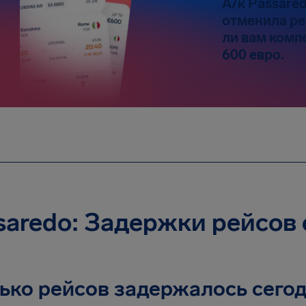
А/к Passare
отменила ре
ли вам комп
600 евро.
saredo: Задержки рейсов 
ько рейсов задержалось сего