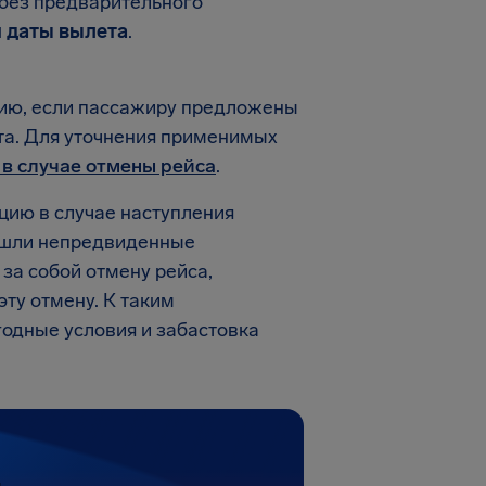
 без предварительного
й даты вылета
.
цию, если пассажиру предложены
та. Для уточнения применимых
 в случае отмены рейса
.
цию в случае наступления
ошли непредвиденные
за собой отмену рейса,
эту отмену. К таким
годные условия и забастовка