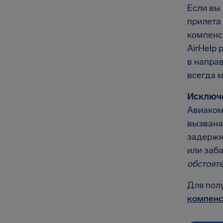
Если вы
прилета 
компенс
AirHelp 
в напра
всегда 
Исключ
Авиаком
вызвана
задержк
или заб
обстоят
Для пол
компенс