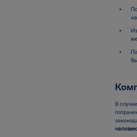
По
на
Из
ме
Па
бы
Комп
В случа
потрачен
законод
человек