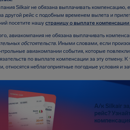
пания Silkair не обязана выплачивать компенсацию,
на другой рейс с подобным временем вылета и приле
ний посетите нашу
страницу о выплате компенсации
ого, авиакомпания не обязана выплачивать компенса
тельных обстоятельств
. Иными словами, если произ
трольные авиакомпании события, которые повлекли за
язательств по выплате компенсации за эту отмену. К
ти, относятся неблагоприятные погодные условия и з
А/к Silkair 
рейс? Узнайт
компенсация