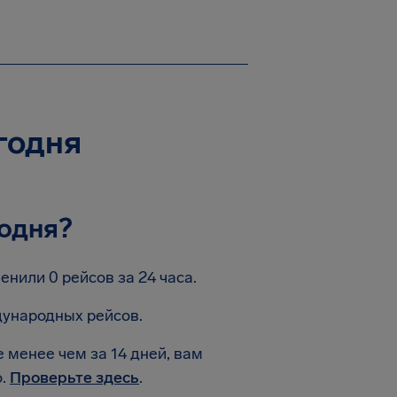
егодня
одня?
нили 0 рейсов за 24 часа.
дународных рейсов.
 менее чем за 14 дней, вам
о.
Проверьте здесь
.