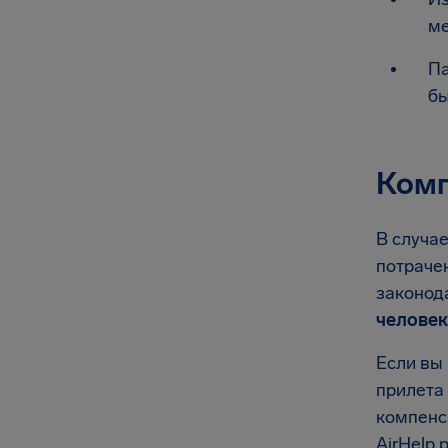
ме
Па
бы
Комп
В случае
потрачен
законод
человек
Если вы 
прилета 
компенс
AirHelp 