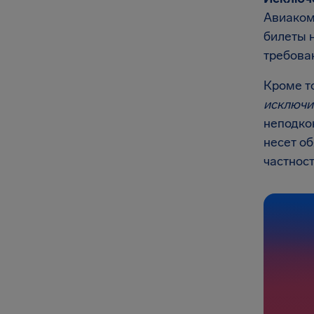
Авиаком
билеты 
требова
Кроме т
исключи
неподкон
несет об
частнос