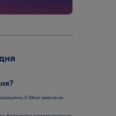
одня
дня?
ержалось 0 Silkair рейсов на
аса. Количество соответствующих