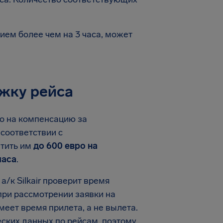
ем более чем на 3 часа, может
ржку рейса
во на компенсацию за
 соответствии с
атить им
до 600 евро на
часа
.
/к Silkair проверит время
 при рассмотрении заявки на
еет время прилета, а не вылета.
еских данных по рейсам, поэтому