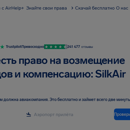
 с AirHelp+
Знайте свои права
Скачай бесплатно
О нас
Trustpilot
Превосходно
241 477
отзывы
есть право на возмещение
ов и компенсацию: SilkAir
вам должна авиакомпания
.
Это бесплатно и займет всего две минуты
Провер