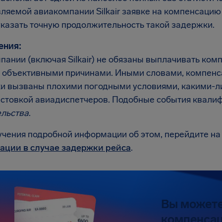
вляемой авиакомпании Silkair заявке на компенсацию
казать точную продолжительность такой задержки.
ения:
пании (включая Silkair) не обязаны выплачивать ком
 объективными причинами. Иными словами, компенса
и вызваны плохими погодными условиями, какими-л
астовкой авиадиспетчеров. Подобные события квали
ельства
.
учения подробной информации об этом, перейдите на
ации в случае задержки рейса
.
Вы можете
компенсац