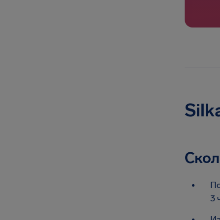
Sil
Скол
По
3 
Из