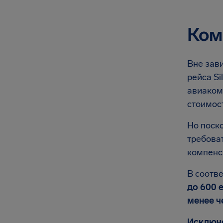
Ком
Вне зави
рейса Si
авиаком
стоимост
Но поско
требоват
компенс
В соотве
до 600 
менее ч
Исключ