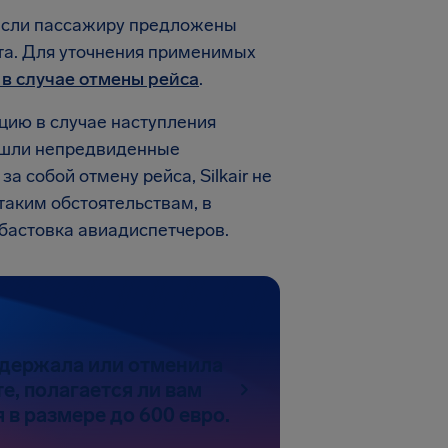
 если пассажиру предложены
та. Для уточнения применимых
 в случае отмены рейса
.
цию в случае наступления
ошли непредвиденные
 собой отмену рейса, Silkair не
 таким обстоятельствам, в
абастовка авиадиспетчеров.
задержала или отменила
е, полагается ли вам
 в размере до 600 евро.