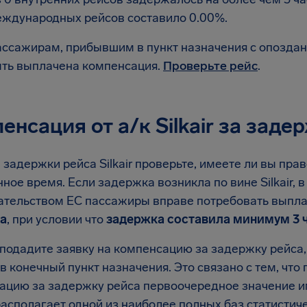
ждународных рейсов составило 0.00%.
ссажирам, прибывшим в пункт назначения с опоздани
ть выплачена компенсация.
Проверьте рейс
.
енсация от а/к Silkair за заде
 задержки рейса Silkair проверьте, имеете ли вы пра
ное время. Если задержка возникла по вине Silkair, в
ательством ЕС пассажиры вправе потребовать выпл
а
, при условии что
задержка составила минимум 3 
подадите заявку на компенсацию за задержку рейса, а
в конечный пункт назначения. Это связано с тем, что
ацию за задержку рейса первоочередное значение им
располагает одной из наиболее полных баз статистич