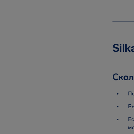
Silk
Скол
По
Бы
Ес
мо