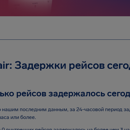
kair: Задержки рейсов сег
ько рейсов задержалось сего
 нашим последним данным, за 24-часовой период зад
часа или более.
 0 внутренних рейсов задержалось на более чем 3 ч