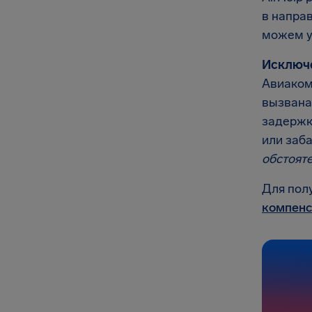
в напра
можем у
Исключ
Авиаком
вызвана
задержк
или заб
обстоят
Для пол
компенс