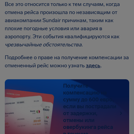
Все это относится только к тем случаям, когда
отмена рейса произошла по независящим от
авиакомпании Sundair причинам, таким как
плохие погодные условия или авария в
аэропорту. Эти события квалифицируются как
чрезвычайные обстоятельства
.
Подробнее о праве на получение компенсации за
отмененный рейс можно узнать
здесь
.
Получите
компенсацию на
сумму до 600 евро,
если вы пострадали
от задержки,
отмены или
овербукинга рейса
в течение