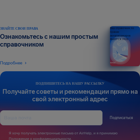
ЗНАЙТЕ СВОИ ПРАВА
Ваш справочник по
правам
Ознакомьтесь с нашим простым
авиапассажиров
ВЫПУСК 2026
справочником
Подробнее
ПОДПИШИТЕСЬ НА НАШУ РАССЫЛКУ
Получайте советы и рекомендации прямо на
свой электронный адрес
Подписаться
Я хочу получать электронные письма от AirHelp, и я принимаю
Положение о конфиденциальности
.