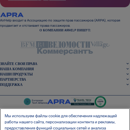
AirHelp входит в Ассоциацию по защите прав пассажиров (ARPA), которая
продвигает и отстаивает права пассажиров.
О КОМПАНИИ AIRHELP ПИШУТ:
ЗНАЙТЕ СВОИ ПРАВА
НАША КОМПАНИЯ
НАШИ ПРОДУКТЫ
ПАРТНЕРСТВА
ПОДДЕРЖКА
Мы используем файлы cookie для обеспечения надлежащей
работы нашего сайта, персонализации контента и рекламы,
SocialFacebook
SocialTwitter
SocialInstagram
SocialLinkedin
предоставления функций социальных сетей и анализа