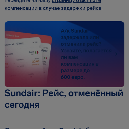
перейдите на нашу
страницу о выплате
компенсации в случае задержки рейса
.
А/к Sundair
задержала или
отменила рейс?
Узнайте, полагается
ли вам
компенсация в
размере до
600 евро.
Sundair: Рейс, отменённый
сегодня