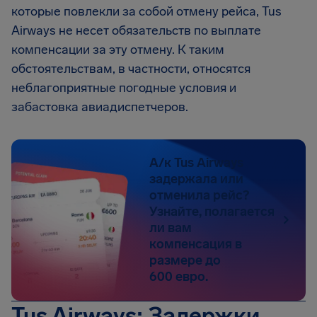
которые повлекли за собой отмену рейса, Tus
Airways не несет обязательств по выплате
компенсации за эту отмену. К таким
обстоятельствам, в частности, относятся
неблагоприятные погодные условия и
забастовка авиадиспетчеров.
А/к Tus Airways
задержала или
отменила рейс?
Узнайте, полагается
ли вам
компенсация в
размере до
600 евро.
Tus Airways: Задержки