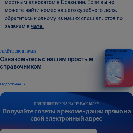
местным адвокатом в Бразилии. Если вы не
можете найти номер вашего судебного дела,
обратитесь к одному из наших специалистов по
заявкам в
чате.
ЗНАЙТЕ СВОИ ПРАВА
Ваш справочник по
правам
Ознакомьтесь с нашим простым
авиапассажиров
ВЫПУСК 2026
справочником
Подробнее
ПОДПИШИТЕСЬ НА НАШУ РАССЫЛКУ
Получайте советы и рекомендации прямо на
свой электронный адрес