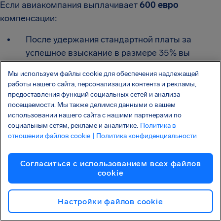
Если авиакомпания выплачивает
600 евро
компенсации:
После удержания стандартной платы за
успешное взыскание в размере 35% вы
получаете в общей сложности
390 евро
Мы используем файлы cookie для обеспечения надлежащей
работы нашего сайта, персонализации контента и рекламы,
Если требуется судебный процесс и
предоставления функций социальных сетей и анализа
удерживается наша дополнительная плата за
посещаемости. Мы также делимся данными о вашем
юридические услуги в размере 15%, вы
использовании нашего сайта с нашими партнерами по
социальным сетям, рекламе и аналитике.
Политика в
получаете
в общей сложности 300 евро
.
отношении файлов cookie
| Политика конфиденциальности
Законна ли AirHelp?
Согласиться с использованием всех файлов
cookie
Прозрачный обзор.
AirHelp — это компания, занимающаяся
Настройки файлов cookie
компенсациями за рейс, которая работает с
2013